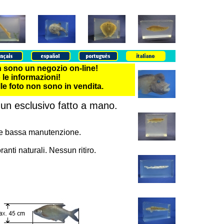
n sono un negozio on-line!
le informazioni!
elle foto non sono in vendita.
 un esclusivo fatto a mano.
to e bassa manutenzione.
nti naturali. Nessun ritiro.