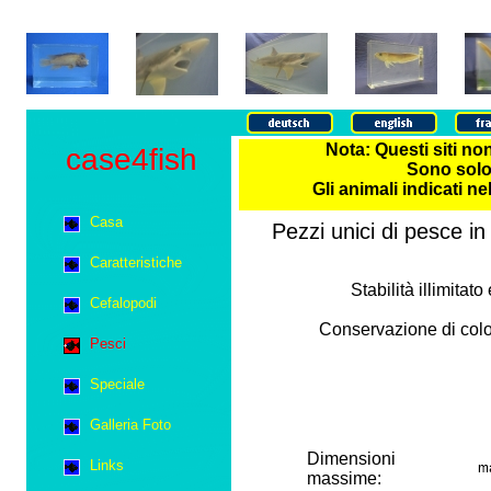
Nota: Questi siti no
case4fish
Sono solo 
Gli animali indicati n
Casa
Pezzi unici di pesce in
Caratteristiche
Stabilità illimita
Cefalopodi
Conservazione di colora
Pesci
Speciale
Galleria Foto
Dimensioni
Links
massime: