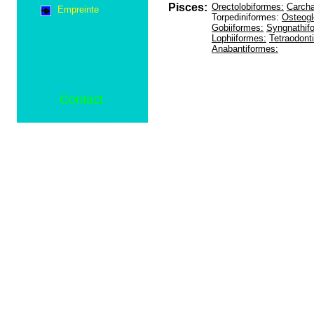
Pisces:
Orectolobiformes:
Carcha
Empreinte
Torpediniformes:
Osteogl
Gobiiformes:
Syngnathif
Lophiiformes:
Tetraodont
Anabantiformes:
Contact