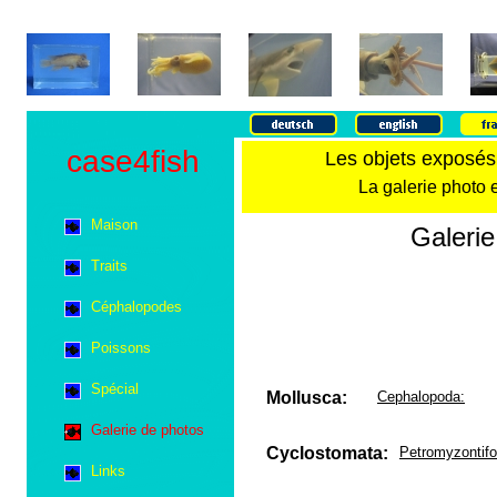
case4fish
Les objets exposés 
La galerie photo e
Maison
Galeri
Traits
Céphalopodes
Poissons
Spécial
Mollusca:
Cephalopoda:
Galerie de photos
Cyclostomata:
Petromyzontif
Links